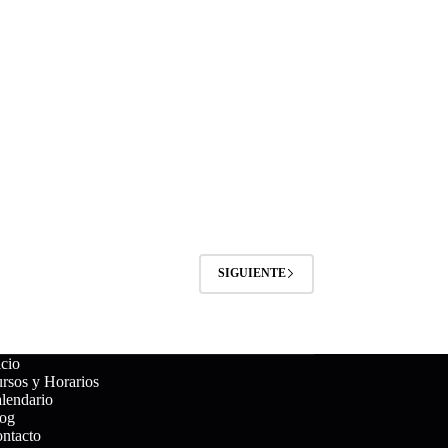
SIGUIENTE
icio
rsos y Horarios
lendario
og
ntacto