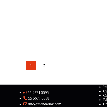
1
2
In
Cu
55 2774 5595
Ca
55 5677 6888
Bl
info@mandarink.com
Co