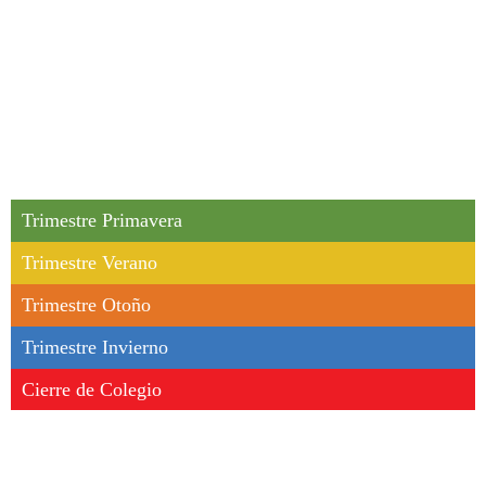
CALENDARIO ESCOLAR 2026
Trimestre Primavera
Trimestre Verano
Trimestre Otoño
Trimestre Invierno
Cierre de Colegio
Inscripciones
Limite de Pago para Colegiaturas